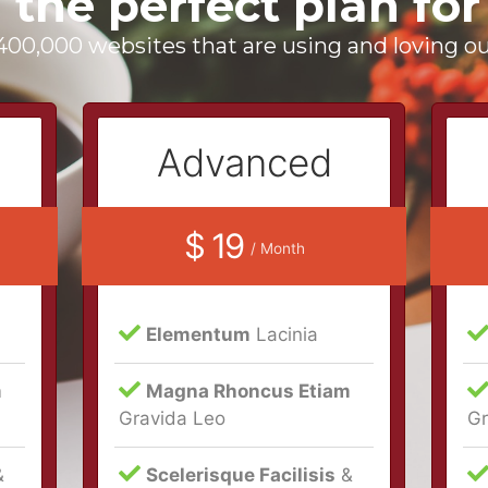
 the perfect plan for
400,000 websites that are using and loving ou
Advanced
$ 19
/ Month
Elementum
Lacinia
m
Magna Rhoncus Etiam
Gravida Leo
Gr
&
Scelerisque Facilisis
&