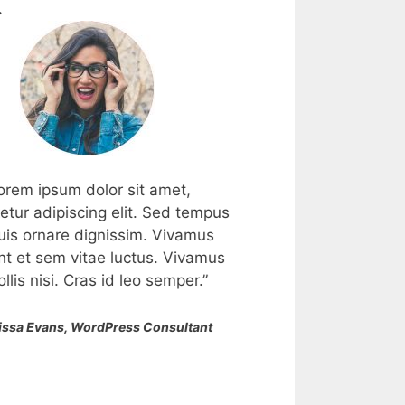
.
orem ipsum dolor sit amet,
orem ipsum dolor sit amet,
“Lorem ipsum dolo
etur adipiscing elit. Sed tempus
etur adipiscing elit. Sed tempus
consectetur adipiscing 
quis ornare dignissim. Vivamus
quis ornare dignissim. Vivamus
nisl quis ornare dign
nt et sem vitae luctus. Vivamus
nt et sem vitae luctus. Vivamus
tincidunt et sem vitae
llis nisi. Cras id leo semper.”
llis nisi. Cras id leo semper.”
id mollis nisi. Cras i
issa Evans, WordPress Consultant
ric Wood, WordPress Developer
— Melissa Evans, WordP