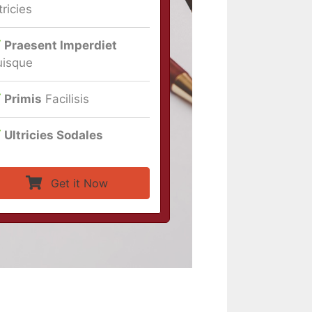
tricies
Praesent Imperdiet
isque
Primis
Facilisis
Ultricies Sodales
Get it Now