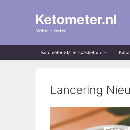
Ga
naar
Ketometer.nl
de
inhoud
Meten = weten!
Ketometer Starterspakketten
Keto
Lancering Nie