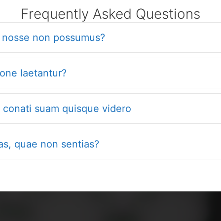
Frequently Asked Questions
s nosse non possumus?
ione laetantur?
re conati suam quisque videro
cas, quae non sentias?