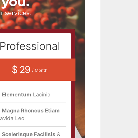
 you.
r services.
Professional
$ 29
/ Month
Elementum
Lacinia
Magna Rhoncus Etiam
avida Leo
Scelerisque Facilisis
&