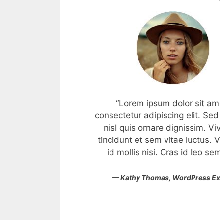
um dolor sit amet,
“Lorem ipsum dolor sit am
“Lorem ipsum dolor sit am
piscing elit. Sed tempus
consectetur adipiscing elit. Se
consectetur adipiscing elit. Se
are dignissim. Vivamus
nisl quis ornare dignissim. V
nisl quis ornare dignissim. V
m vitae luctus. Vivamus
tincidunt et sem vitae luctus.
tincidunt et sem vitae luctus.
i. Cras id leo semper.”
id mollis nisi. Cras id leo se
id mollis nisi. Cras id leo se
mas,
WordPress Expert
—
— Eric Wood, WordPress Devel
Kathy Thomas,
WordPress Ex