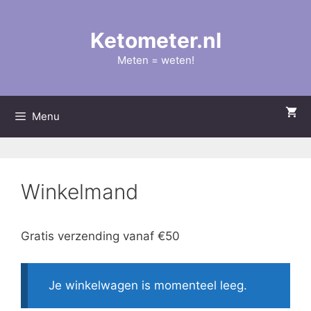
Ga
naar
Ketometer.nl
de
inhoud
Meten = weten!
Menu
Winkelmand
Gratis verzending vanaf €50
Je winkelwagen is momenteel leeg.