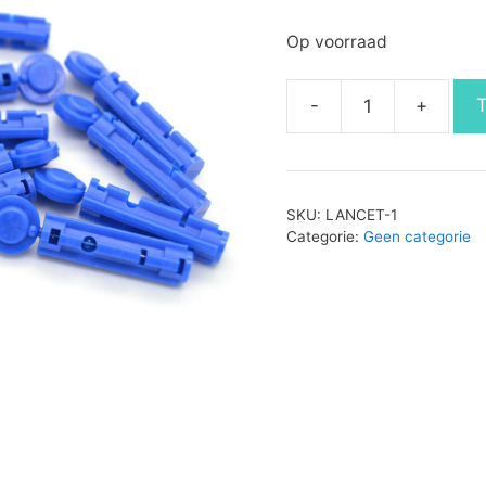
Op voorraad
-
+
Bloed
Lancetten
(100
/
SKU:
LANCET-1
doosje)
Categorie:
Geen categorie
(B/A)
aantal