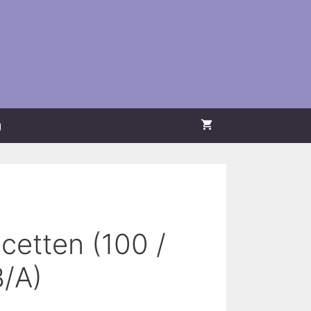
g
cetten (100 /
B/A)