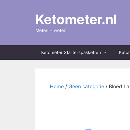
Ga
naar
Ketometer.nl
de
inhoud
Meten = weten!
Ketometer Starterspakketten
Keto
Home
/
Geen categorie
/ Bloed La